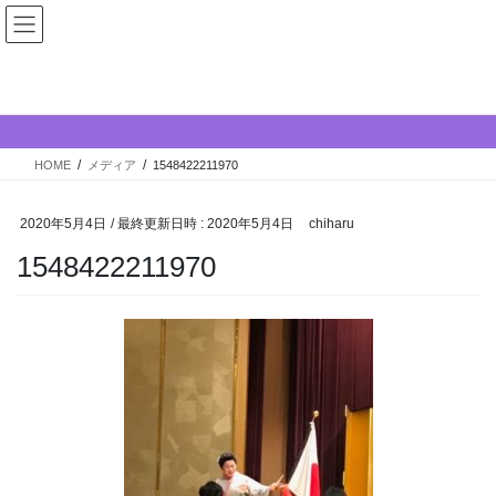
コ
ナ
ン
ビ
テ
ゲ
ン
ー
メディア
ツ
シ
へ
ョ
ス
ン
HOME
メディア
1548422211970
キ
に
ッ
移
プ
動
2020年5月4日
/ 最終更新日時 :
2020年5月4日
chiharu
1548422211970