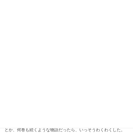
ず 騅逝かず（トキに リあらず スイ ウ […]
2020年5月8日
漢詩のまよい道
“瘴癘”（しょうれい）って、コロナ
みたいなもん・･
中唐の詩人であり政治家の韓愈の詩、『左遷せられて藍関に至り
姪孫湘に示す』です。 左遷せられて藍関に至り姪孫湘に示す 韓
愈 一封朝に奏す 九重の天（イップウ アシタにソウす キュウ
チョウのテン）夕べに潮州に眨せらる道八千（ […]
2020年5月2日
漢詩のまよい道
”漢詩はキライ”なはずのあなたへ
実は私、もともと詩はキライだった。詩は短いからつまらない、
物語の方が断然いいと思っていた。「平家物語」とか「太平記」
とか、何巻も続くような物語だったら、いっそうわくわくした。